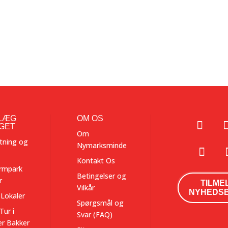
LÆG
OM OS
GET
Om
tning og
Nymarksminde
Kontakt Os
rmpark
Betingelser og
r
TILME
Vilkår
NYHEDS
 Lokaler
Spørgsmål og
Tur i
Svar (FAQ)
r Bakker