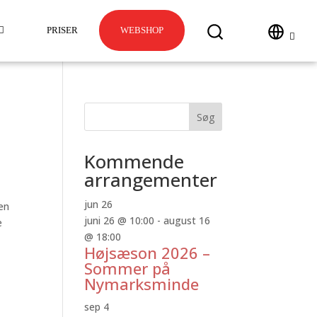
PRISER
WEBSHOP
Søg
Kommende
arrangementer
jun
26
 en
juni 26 @ 10:00
-
august 16
e
@ 18:00
Højsæson 2026 –
Sommer på
Nymarksminde
sep
4