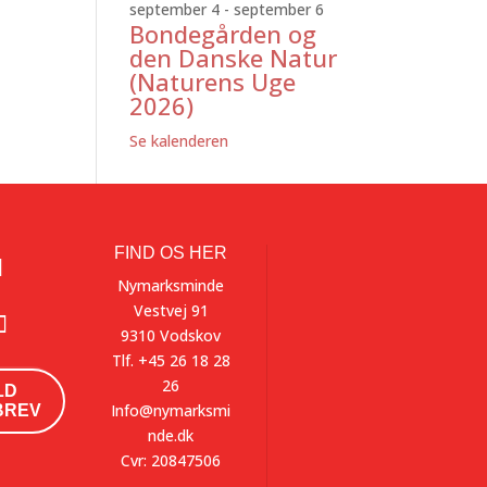
september 4
-
september 6
Bondegården og
den Danske Natur
(Naturens Uge
2026)
Se kalenderen
FIND OS HER
Nymarksminde
Vestvej 91
9310 Vodskov
Tlf.
+45 26 18 28
26
LD
Info@nymarksmi
BREV
nde.dk
Cvr: 20847506