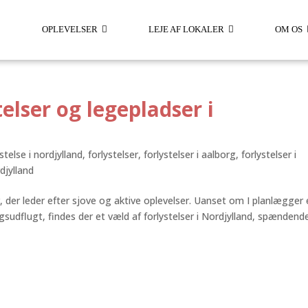
OPLEVELSER
LEJE AF LOKALER
OM OS
elser og legepladser i
ystelse i nordjylland
,
forlystelser
,
forlystelser i aalborg
,
forlystelser i
djylland
r, der leder efter sjove og aktive oplevelser. Uanset om I planlægger
gsudflugt, findes der et væld af forlystelser i Nordjylland, spændend