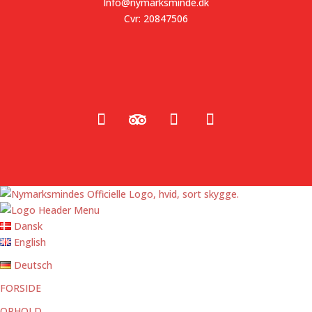
Info@nymarksminde.dk
Cvr: 20847506
Dansk
English
Deutsch
FORSIDE
OPHOLD