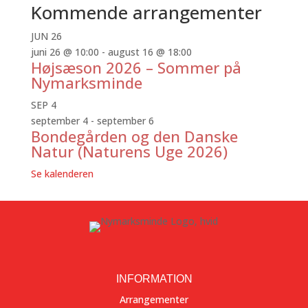
Kommende arrangementer
JUN
26
juni 26 @ 10:00
-
august 16 @ 18:00
Højsæson 2026 – Sommer på
Nymarksminde
SEP
4
september 4
-
september 6
Bondegården og den Danske
Natur (Naturens Uge 2026)
Se kalenderen
INFORMATION
Arrangementer