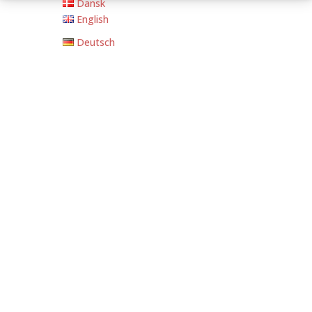
Dansk
English
Deutsch
FORSIDE
OPHOLD
Bed and Breakfast
Bed and Breakfast
Lejligheder
Langtidsophold
Priser
Bondegårdsferie
Bondegårdsferie
Ferielejligheder
Swimmingpool