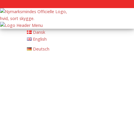
Dansk
English
Deutsch
FORSIDE
OPHOLD
Bed and Breakfast
Bed and Breakfast
Lejligheder
Langtidsophold
Priser
Bondegårdsferie