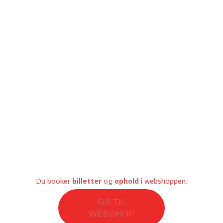
OM OS
Om Nymarksminde
Kontakt Os
Offentlig Transport
Samarbejdspartner
Nyhedsbrev
Betingelser og Vilkår
Spørgsmål og Svar (FAQ)
Du booker
billetter
og
ophold
i webshoppen.
GÅ TIL
WEBSHOP