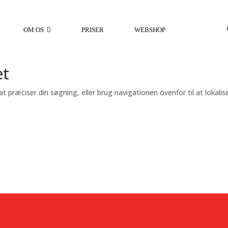
OM OS
PRISER
WEBSHOP
et
 præciser din søgning, eller brug navigationen ovenfor til at lokalis